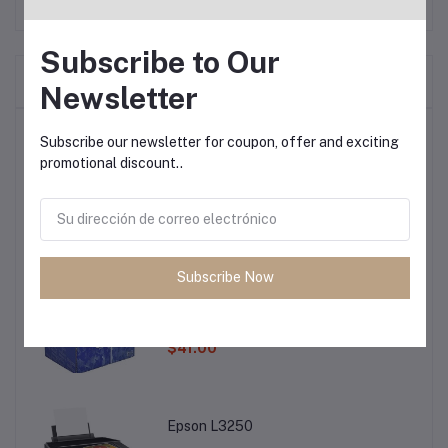
Subscribe to Our
Frequently Bought Products
Newsletter
Productos más vendidos
Subscribe our newsletter for coupon, offer and exciting
promotional discount..
Epson l4260
$285.00
Subscribe Now
Papel High Tech
$41.00
Epson L3250