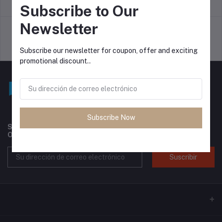
Política de devoluciones
Términos y condiciones
Subscribe to Our
Newsletter
Política de soporte
Política de privacidad
Subscribe our newsletter for coupon, offer and exciting
promotional discount..
Subscribe Now
Subscribe to our newsletter for regular updates about
Offers, Coupons & more
Suscribir