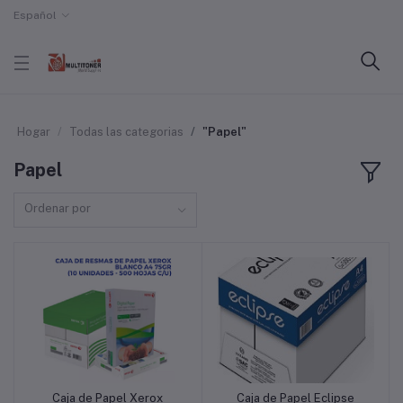
Español
Hogar
Todas las categorias
"Papel"
Papel
Ordenar por
Caja de Papel Xerox
Caja de Papel Eclipse
Añadir a la cesta
Añadir a la cesta