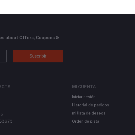
tes about Offers, Coupons &
Suscribir
ACTS
MI CUENTA
Iniciar sesión
Historial de pedidos
mi lista de deseos
no
53673
Orden de pista