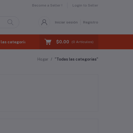
Become a Seller !
Login to Seller
Iniciar sesión
Registro
$0.00
las categorias
(
0
Artículos)
Hogar
"Todas las categorias"