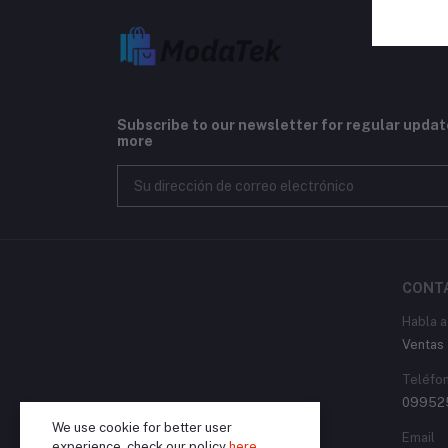
Subscribe to our newsletter for regular upda
more
CONT
Habla a
Ventas
Teléfo
09952
We use cookie for better user
Email
experience, check our policy
here