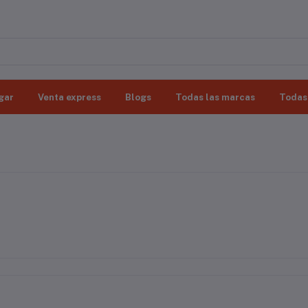
gar
Venta express
Blogs
Todas las marcas
Todas 