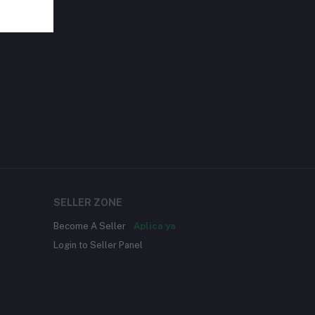
SELLER ZONE
Become A Seller
Aplica ya
Login to Seller Panel