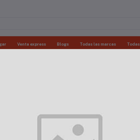
gar
Venta express
Blogs
Todas las marcas
Todas 
Verifique el estado de su pedido
Orden de pist