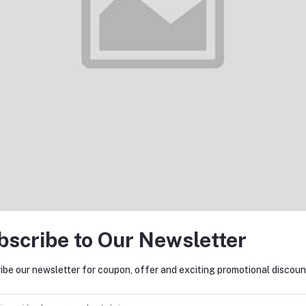
Política de devoluciones
Política de soporte
tes about Offers, Coupons &
bscribe to Our Newsletter
Suscribir
ibe our newsletter for coupon, offer and exciting promotional discoun