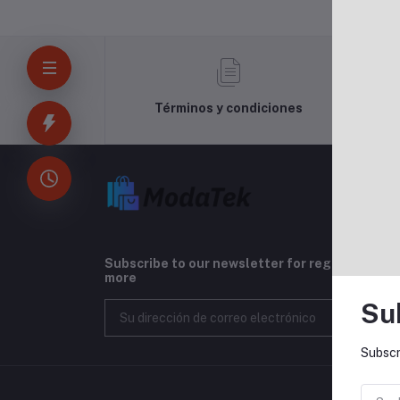
Términos y condiciones
Subscribe to our newsletter for regular upda
more
Su
Subscr