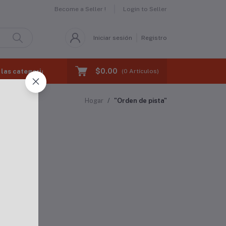
Become a Seller !
Login to Seller
Iniciar sesión
Registro
$0.00
las categorias
(
0
Artículos)
Hogar
"Orden de pista"
a