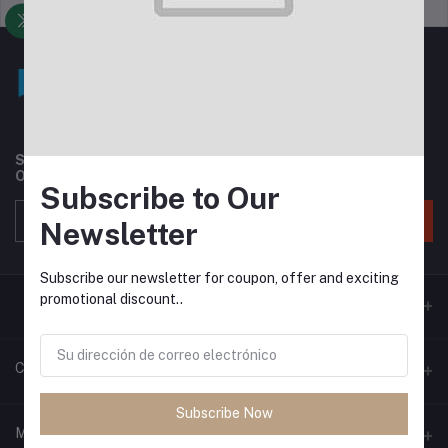
Política de soporte
Política de privacidad
Subscribe to our newsletter for regular updates about
Offers, Coupons & more
Subscribe to Our
Suscribir
Newsletter
Subscribe our newsletter for coupon, offer and exciting
promotional discount..
Contacts
Subscribe Now
Habla a
Mi cuenta